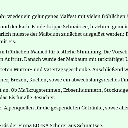
Jahr wieder ein gelungenes Maifest mit vielen fröhliche
 und der kath. Kinderkrippe Schnaitsee, brachten geme
türlich musste der Maibaum zunächst ausgelöst werden: 
it Eis.
m fröhlichen Mailied für festliche Stimmung. Die Vorsch
 Auftritt. Danach wurde der Maibaum mit tatkräftiger Unt
talteten Mutter- und Vatertagsgeschenke. Anschließend 
iener, Brezen, Kuchen, sowie ein abwechslungsreiches Fi
gut an. Ob Maßkrugstemmen, Erbsenhammern, Stocknagel
as Eis für alle Besucher.
r-Alpenquellen⁠ für die gespendeten Getränke, sowie all
te Eis der Firma EDEKA Scherer aus Schnaitsee.