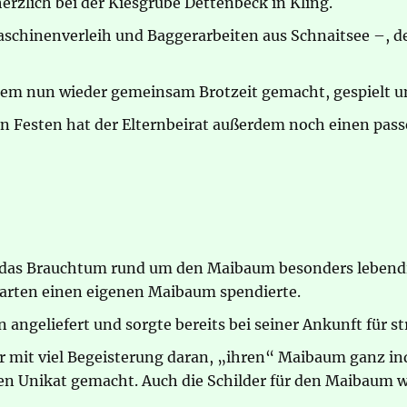
rzlich bei der Kiesgrube Dettenbeck in Kling.
schinenverleih und Baggerarbeiten aus Schnaitsee –, d
 dem nun wieder gemeinsam Brotzeit gemacht, gespielt 
 Festen hat der Elternbeirat außerdem noch einen pas
das Brauchtum rund um den Maibaum besonders lebendig 
arten einen eigenen Maibaum spendierte.
geliefert und sorgte bereits bei seiner Ankunft für s
 mit viel Begeisterung daran, „ihren“ Maibaum ganz ind
n Unikat gemacht. Auch die Schilder für den Maibaum wu