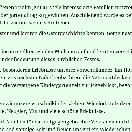
enen Tür im Januar. Viele interessierte Familien nutzte
rgartenalltag zu gewinnen. Anschließend wurde es beim
die wir uns schon sehr freuen.
nester und lernten die Ostergeschichte kennen. Gemeins
einsam stellten wir den Maibaum auf und lernten versch
 der Bedeutung dieses kirchlichen Festes.
ie besonderen Erlebnisse unserer Vorschulkinder. Ein H
ere aus nächster Nähe beobachten, die Natur entdecken
die vergangene Kindergartenzeit zurückgeblickt, bevor
wir unsere Vorschulkinder ziehen. Wir sind stolz darauf
de, Neugier, Mut und viele schöne Erlebnisse.
und Familien für das entgegengebrachte Vertrauen und di
e und sonnige Zeit und freuen uns auf ein Wiedersehen